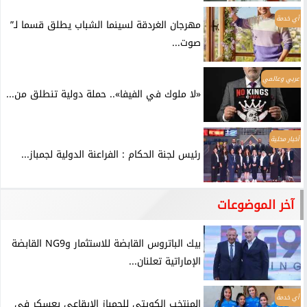
أي خدمة
مهرجان الغردقة لسينما الشباب يطلق قسما لـ”
صوت...
عربي وعالمي
«لا ملوك في الفيفا».. حملة دولية تنطلق من...
أخبار محلية
رئيس لجنة الحكام : الفراعنة الدولية لجمباز...
آخر الموضوعات
بيك الباتروس القابضة للاستثمار وNG9 القابضة
الإماراتية تعلنان...
أي خدمة
المنتخب الكويتي للجمباز الإيقاعي يعسكر في