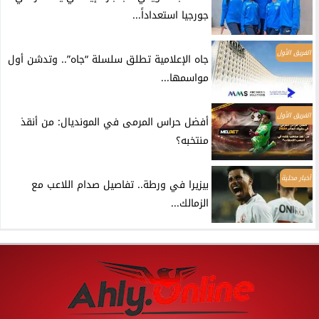
جورجيا استعداداً...
الفريق الأول
جاه الإعلامية تطلق سلسلة “جاه”.. وتدشن أول
مواسمها...
الفريق الأول
أفضل حراس المرمى في المونديال: من أنقذ
منتخبه؟
أخبار محلية
بيزيرا في ورطة.. تفاصيل صدام اللاعب مع
الزمالك...