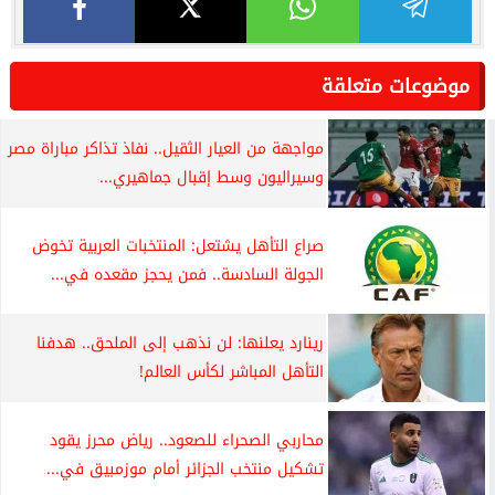
موضوعات متعلقة
مواجهة من العيار الثقيل.. نفاذ تذاكر مباراة مصر
وسيراليون وسط إقبال جماهيري...
صراع التأهل يشتعل: المنتخبات العربية تخوض
الجولة السادسة.. فمن يحجز مقعده في...
رينارد يعلنها: لن نذهب إلى الملحق.. هدفنا
التأهل المباشر لكأس العالم!
محاربي الصحراء للصعود.. رياض محرز يقود
تشكيل منتخب الجزائر أمام موزمبيق في...