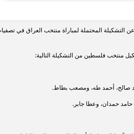
. فريق “حلم” يفوز بكأس
أوبو تطلق سلسلة رينو 16 في
العربية السعودية بتصميم لافت وقدرات
عن التشكيلة المحتملة لمباراة منتخب العراق في تصفيا
كيل منتخب فلسطين من التشكيلة التالية:
حمد صالح، أحمد طه، ومصعب بطاط.
حامد حمدان، وعطا جابر.