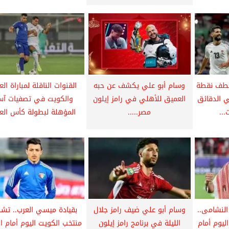
تخطف نقطة
وسام أبو علي يكشف عن حبه
القنوات الناقلة لمباراة الع
ي الدقائق
العميق للأهلي في رامز إيلون
والكويت في تصفيات آسي
...
مصر.....
المؤهلة لبطولة كأس العا
لنشامى..
وسام أبو علي ضيف رامز جلال
بقيادة ميسي العرب.. تش
ليوم أمام
الليلة في برنامج رامز إيلون
منتخب الكويت اليوم أمام ال