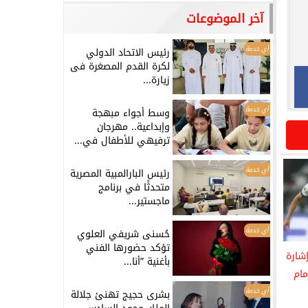
آخر الموضوعات
أي خدمة
رئيس الاتحاد الدولي
لكرة القدم المصغرة فى
زيارة...
أي خدمة
وسط أجواء مبهجة
وإبداعية.. مهرجان
ترفيهي للأطفال في...
أي خدمة
رئيس البارالمبية المصرية
متحدثًا في برنامج
ماجستير...
أي خدمة
حُسنى شريفي العلوي
تؤكد حضورها الفني
شارة
بأغنية ”أنا...
مام
أي خدمة
بشرى حجيج تهنئ جلالة