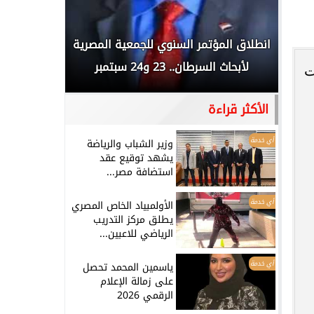
 المملكة
انطلاق المؤتمر السنوي للجمعية المصرية
الخطيب: 
...
لأبحاث السرطان.. 23 و24 سبتمبر
تاريخي.. و
ت
الأكثر قراءة
أي خدمة
وزير الشباب والرياضة
يشهد توقيع عقد
استضافة مصر...
أي خدمة
الأولمبياد الخاص المصري
يطلق مركز التدريب
الرياضي للاعبين...
أي خدمة
ياسمين المحمد تحصل
على زمالة الإعلام
الرقمي 2026