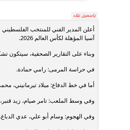
ياسمين علاء
انغام تختار جدة محطة اولى لتدشين
مصر تكتب التاريخ.
البومها
بطولة Genuine Cup العالمية لكرة...
أعلن المدير الفني للمنتخب الفلسطيني 
آسيا المؤهلة لكأس العالم 2026.
وبناء على التقارير الصحفية، سيتكون تش
في حراسة المرمى: رامي حمادة.
أما في خط الدفاع: ميلاد تيرمانيني، م
وفي وسط الملعب: تامر صيام، زيد قنبر، 
وفي الهجوم: وسام أبو علي، عدي الدباغ.