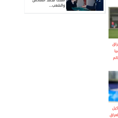
الملك محمد السادس
والشعب...
راق
ا
لم
كيل
عراق