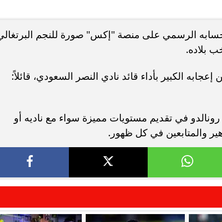
. فريق “حلم” يفوز بكأس
أوبو تطلق سلسلة رينو 16 في
حسابه الرسمي على منصة "إكس" صورة للنجم البرتغالي
العربية السعودية بتصميم لافت وقدرات
ب بلاده.
عجابه الكبير بأداء قائد نادي النصر السعودي، قائلاً:
 رونالدو في تقديم مستويات مميزة سواء مع ناديه أو
هير والمتابعين في كل ظهور.