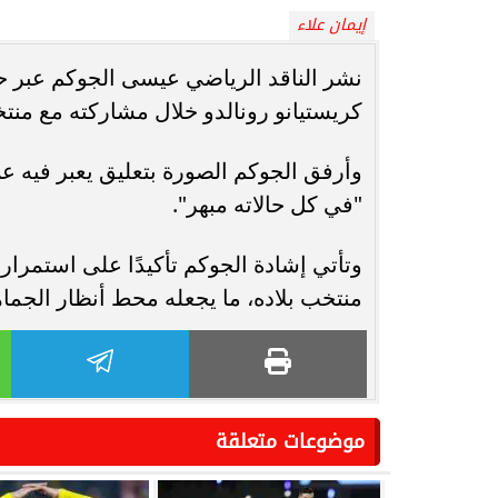
إيمان علاء
انغام تختار جدة محطة اولى لتدشين
مصر تكتب التاريخ.
نشر الناقد الرياضي عيسى الجوكم عبر 
البومها
بطولة Genuine Cup العالمية لكرة...
كريستيانو رونالدو خلال مشاركته مع منتخ
وأرفق الجوكم الصورة بتعليق يعبر فيه عن إ
"في كل حالاته مبهر".
وتأتي إشادة الجوكم تأكيدًا على استمرار
منتخب بلاده، ما يجعله محط أنظار الجما
موضوعات متعلقة