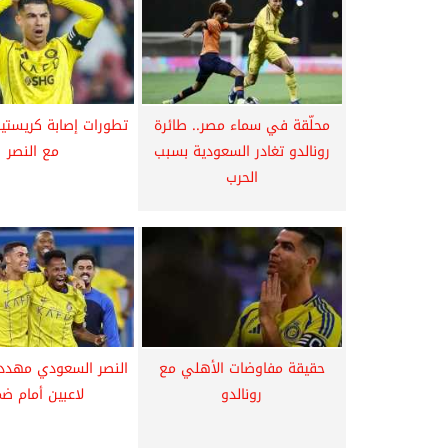
محلّقة في سماء مصر.. طائرة
تطورات إصابة كريستيان
رونالدو تغادر السعودية بسبب
مع النصر
الحرب
حقيقة مفاوضات الأهلي مع
رونالدو
لاعبين أمام ض