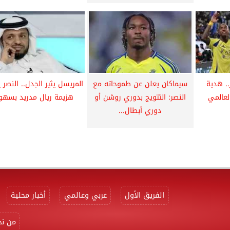
.. هدية
سيماكان يعلن عن طموحاته مع
المريسل يثير الجدل.. النصر 
لعالمي
النصر: التتويج بدوري روشن أو
هزيمة ريال مدريد بسهو
دوري أبطال...
الفريق الأول
عربي وعالمي
أخبار محلية
من نح