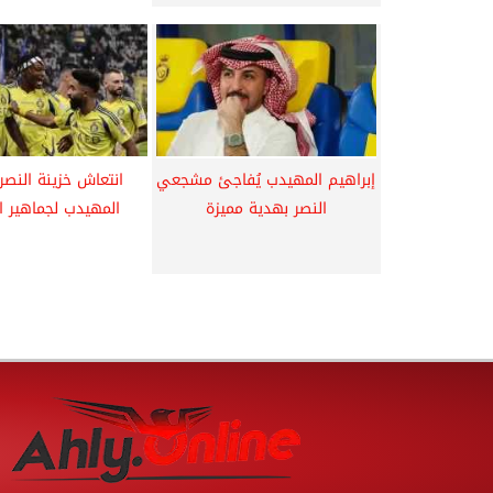
إبراهيم المهيدب يُفاجئ مشجعي
انتعاش خزينة النصر
النصر بهدية مميزة
المهيدب لجماهير ا