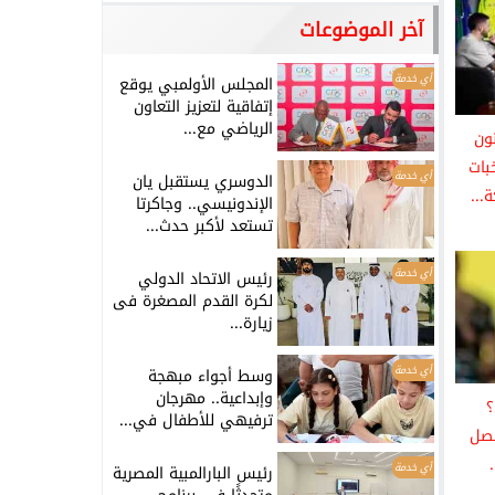
آخر الموضوعات
أي خدمة
المجلس الأولمبي يوقع
إتفاقية لتعزيز التعاون
الرياضي مع...
نون
بات
أي خدمة
الدوسري يستقبل يان
الإندونيسي.. وجاكرتا
تستعد لأكبر حدث...
أي خدمة
رئيس الاتحاد الدولي
لكرة القدم المصغرة فى
زيارة...
أي خدمة
وسط أجواء مبهجة
وإبداعية.. مهرجان
؟
ترفيهي للأطفال في...
فصل
أي خدمة
رئيس البارالمبية المصرية