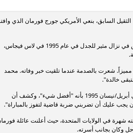
. فريق “حلم” يفوز بكأس
أوبو تطلق سلسلة رينو 16 في
لثقيل السابق، بنعي الأمريكي جورج فورمان الذي وافته
العربية السعودية بتصميم لافت وقدرات
كما تمكن فورمان من الفوز على شولتس في نزال مثير للجدل في عام 1995 في لاس فيجاس،
.
ميزاً. شعرت بالصدمة عندما تلقيت خبر وفاته. محمد
بقى خالدة".
حيث وصف شولتس النزال الذي أقيم في أبريل/نيسان 1995 بأنه "أفضل شيء"، وكشف أن
ان يجب عليك أن تضربني ضربة قاضية لتفوز بالمباراة".
ه شهرة في الولايات المتحدة، حيث أعلنت عائلة فورما
حل وكان بجانب أسرته.