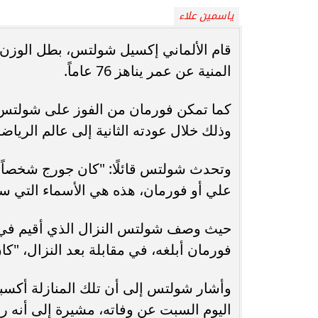
ياسمين علاء
انغام تختار جدة محطة اولى لتدشين
مصر تكتب التاريخ.
قام الألماني إكسيل شولتس، بطل الوزن ا
البومها
بطولة Genuine Cup العالمية لكرة...
المنية عن عمر يناهز 76 عاماً.
وذلك خلال عودته الثانية إلى عالم الرياضة
وتحدث شولتس قائلًا: "كان جورج شخصاً م
علي أو فورمان، هذه هي الأسماء التي ست
فورمان أبلغه، في مقابلة بعد النزال، "ك
وأشار شولتس إلى أن تلك المنازلة أكسبت
اليوم السبت عن وفاته، مشيرة إلى أنه ر