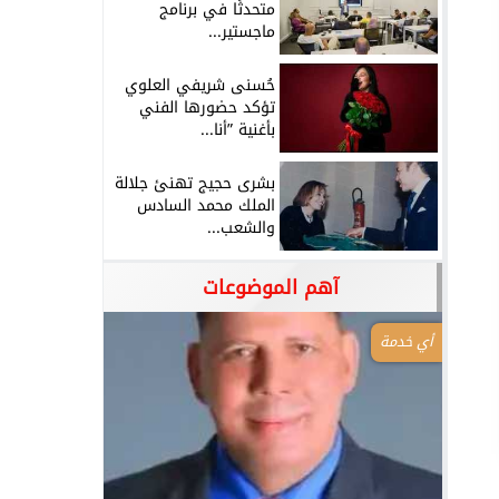
متحدثًا في برنامج
ماجستير...
حُسنى شريفي العلوي
تؤكد حضورها الفني
بأغنية ”أنا...
بشرى حجيج تهنئ جلالة
الملك محمد السادس
والشعب...
آهم الموضوعات
أي خدمة