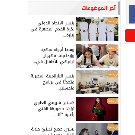
آخر الموضوعات
أي خدمة
رئيس الاتحاد الدولي
لكرة القدم المصغرة فى
زيارة...
أي خدمة
وسط أجواء مبهجة
وإبداعية.. مهرجان
ترفيهي للأطفال في...
أي خدمة
رئيس البارالمبية المصرية
متحدثًا في برنامج
ماجستير...
أي خدمة
حُسنى شريفي العلوي
تؤكد حضورها الفني
بأغنية ”أنا...
أي خدمة
بشرى حجيج تهنئ جلالة