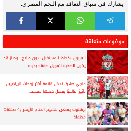
يشارك في سباق التعاقد مع النجم المصري.
موضوعات متعلقة
ليفربول يخطط للمستقبل بدون صلاح.. ودياز قد
يكون الضحية لتمويل صفقة بديله
ماجي صادق تدخل قائمة أكثر زوجات الرياضيين
تأثيرًا عالميًا بفضل دعمها لمحمد...
برشلونة يسعى لتدعيم الجناح الأيسر بـ4 صفقات
محتملة