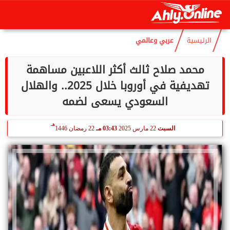
هـ
الأحد
9 أغسطس 2026
05:50 صـ
24 صفر 1448
الرئيسية
عربي وعالمي
محمد صلاح ثالث أكثر اللاعبين مساهمة
تهديفية في أوروبا خلال 2025.. والهلال
السعودي يسعى لضمه
هـ
السبت
22 مارس 2025
03:43 مـ
22 رمضان 1446