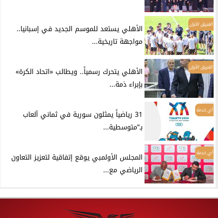
الفريق الأول
الأهلي يستعد للموسم الجديد في إسبانيا..
مواجهة تاريخية...
الفريق الأول
الأهلي يتحرك رسمياً.. ويطالب «اتحاد الكرة»
بإبراء ذمة...
أي خدمة
31 رياضياً يمثلون سورية في ثماني ألعاب
بـ”متوسطية...
أي خدمة
المجلس الأولمبي يوقع إتفاقية لتعزيز التعاون
الرياضي مع...