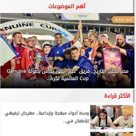
آهم الموضوعات
أخبار محلية
مصر تكتب التاريخ.. فريق “حلم” يفوز بكأس بطولة Genuine
Cup العالمية لكرة...
الأكثر قراءة
أي خدمة
وسط أجواء مبهجة وإبداعية.. مهرجان ترفيهي
للأطفال في...