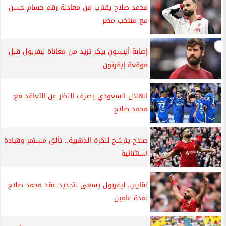
محمد صلاح يقترب من معادلة رقم حسام حسن
مع منتخب مصر
إصابة أليسون بيكر تزيد من معاناة ليفربول قبل
موقعة إيفرتون
الهلال السعودي يصرف النظر عن التعاقد مع
محمد صلاح
صلاح يترشح للكرة الذهبية.. تألق مستمر وقيادة
استثنائية
تقارير.. ليفربول يسعى لتجديد عقد محمد صلاح
لمدة عامين