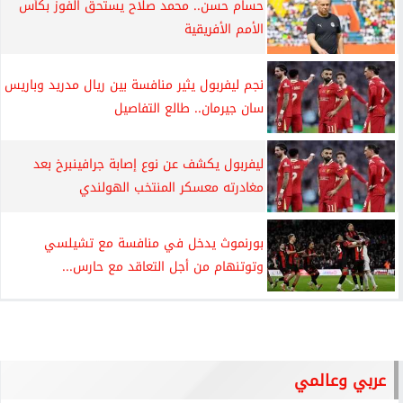
حسام حسن.. محمد صلاح يستحق الفوز بكأس
الأمم الأفريقية
نجم ليفربول يثير منافسة بين ريال مدريد وباريس
سان جيرمان.. طالع التفاصيل
ليفربول يكشف عن نوع إصابة جرافينبرخ بعد
مغادرته معسكر المنتخب الهولندي
بورنموث يدخل في منافسة مع تشيلسي
وتوتنهام من أجل التعاقد مع حارس...
عربي وعالمي