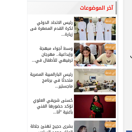
آخر الموضوعات
أي خدمة
رئيس الاتحاد الدولي
لكرة القدم المصغرة فى
زيارة...
أي خدمة
وسط أجواء مبهجة
وإبداعية.. مهرجان
ترفيهي للأطفال في...
أي خدمة
رئيس البارالمبية المصرية
متحدثًا في برنامج
ماجستير...
أي خدمة
حُسنى شريفي العلوي
تؤكد حضورها الفني
بأغنية ”أنا...
أي خدمة
بشرى حجيج تهنئ جلالة