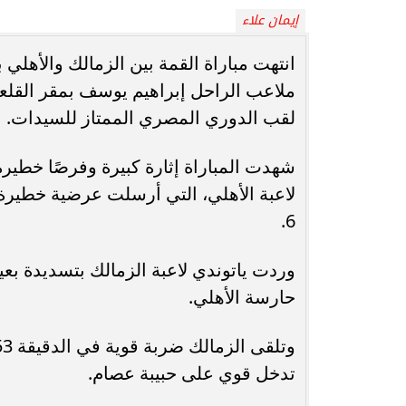
إيمان علاء
انغام تختار جدة محطة اولى لتدشين
مصر تكتب التاريخ.
انتهت مباراة القمة بين الزمالك والأهلي
البومها
بطولة Genuine Cup العالمية لكرة...
ملاعب الراحل إبراهيم يوسف بمقر القلعة 
لقب الدوري المصري الممتاز للسيدات.
شهدت المباراة إثارة كبيرة وفرصًا خطيرة
لاعبة الأهلي، التي أرسلت عرضية خطيرة 
6.
حارسة الأهلي.
تدخل قوي على حبيبة عصام.