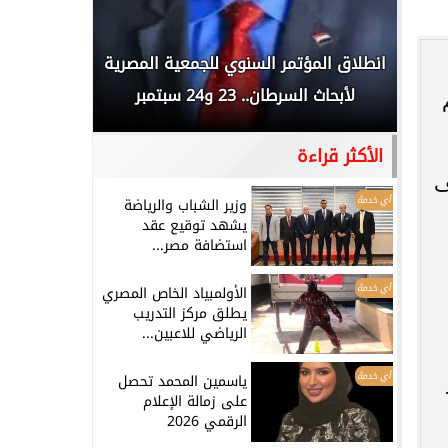
 المملكة
انطلاق المؤتمر السنوي للجمعية المصرية
الخطيب: 
...
لأبحاث السرطان.. 23 و24 سبتمبر
تاريخي.. و
الأكثر قراءة
ف
أي خدمة
وزير الشباب والرياضة
يشهد توقيع عقد
استضافة مصر...
أي خدمة
الأولمبياد الخاص المصري
يطلق مركز التدريب
الرياضي للاعبين...
أي خدمة
ياسمين المحمد تحصل
على زمالة الإعلام
الرقمي 2026