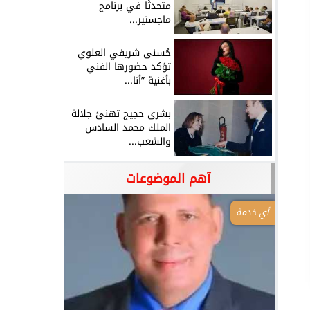
متحدثًا في برنامج
ماجستير...
حُسنى شريفي العلوي
تؤكد حضورها الفني
بأغنية ”أنا...
بشرى حجيج تهنئ جلالة
الملك محمد السادس
والشعب...
آهم الموضوعات
أي خدمة