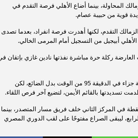
لك المحاولة، بينما أضاع الأهلي فرصة التقدم في
 أن تمنح الزمالك التقدم، لكنها أهدرت فرصة انفراد، بعدما تصدى
الأهلي أبيجيل من التسجيل أمام المرمى الخالي.
لعارضة ركلة حرة مباشرة نفذتها نادين غازي بإتقان في
وحصلت ميا داردن لاعبة الأهلي على ركلة جزاء في الدقيقة 95 من الوقت بدل الضائع، لكن
 تسديدتها بالقائم الأيمن، لتضيع آخر فرص اللقاء.
ا التعادل، رفع الأهلي رصيده إلى 53 نقطة في المركز الثاني خلف فريق مسار المتصدر، بينما
 في المركز الرابع، ليبقى الصراع مفتوحًا على لقب الدوري المصري