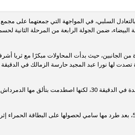
. فريق “حلم” يفوز بكأس
أوبو تطلق سلسلة رينو 16 في
 بالتعادل السلبي، في المواجهة التي جمعتهما على مجمع
العربية السعودية بتصميم لافت وقدرات
البيضاء، ضمن الجولة الرابعة من المرحلة الثانية لحسم
 من الجانبين، حيث بدأت المحاولات مبكرًا مع ثريا أشر
تصدت لها نورا عبد المجيد حارسة الزمالك في الدقيقة
وردت ياتوندي لاعبة الزمالك بتسديدة بعيدة في الدقيقة 30، لكنها اصطدمت بتألق مها الدمرداش
وتلقى الزمالك ضربة قوية في الدقيقة 53، بعد طرد مها سامي لحصولها على البطاقة الحمراء إثر