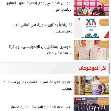
أي خدمة
المجلس الأولمبي يوقع إتفاقية لتعزيز التعاون
الرياضي مع...
أي خدمة
31 رياضياً يمثلون سورية في ثماني ألعاب
بـ”متوسطية...
أي خدمة
الدوسري يستقبل يان الإندونيسي.. وجاكرتا
تستعد لأكبر حدث...
آخر الموضوعات
أي خدمة
مهرجان الغردقة لسينما الشباب يطلق قسما لـ”
صوت...
أخبار محلية
رئيس لجنة الحكام : الفراعنة الدولية لجمباز...