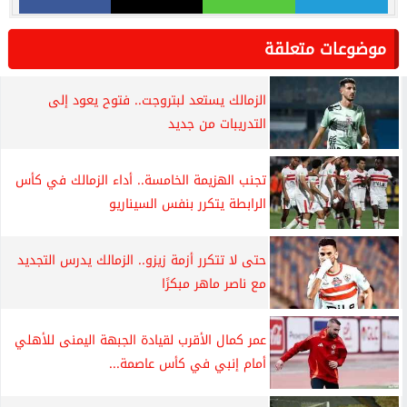
موضوعات متعلقة
الزمالك يستعد لبتروجت.. فتوح يعود إلى
التدريبات من جديد
تجنب الهزيمة الخامسة.. أداء الزمالك في كأس
الرابطة يتكرر بنفس السيناريو
حتى لا تتكرر أزمة زيزو.. الزمالك يدرس التجديد
مع ناصر ماهر مبكرًا
عمر كمال الأقرب لقيادة الجبهة اليمنى للأهلي
أمام إنبي في كأس عاصمة...