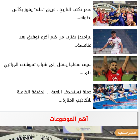
مصر تكتب التاريخ.. فريق “حلم” يفوز بكأس
بطولة...
بيراميدز يقترب من ضم أكرم توفيق بعد
منافسة...
سيف سفاجا ينتقل إلى شباب تموشنت الجزائري
على...
حملة تستهدف اللعبة .. الحقيقة الكاملة
للأكاذيب المثارة...
آهم الموضوعات
أخبار محلية