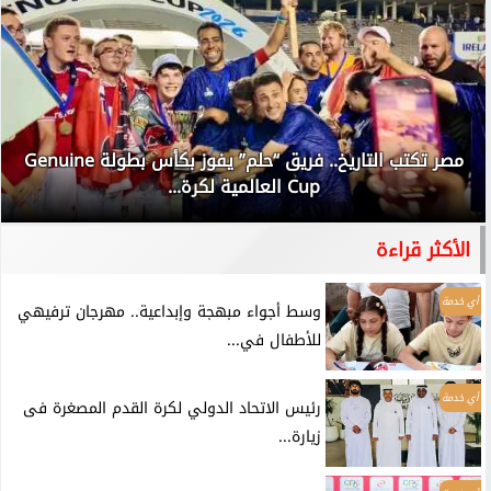
مصر تكتب التاريخ.. فريق “حلم” يفوز بكأس بطولة Genuine
Cup العالمية لكرة...
الأكثر قراءة
أي خدمة
وسط أجواء مبهجة وإبداعية.. مهرجان ترفيهي
للأطفال في...
أي خدمة
رئيس الاتحاد الدولي لكرة القدم المصغرة فى
زيارة...