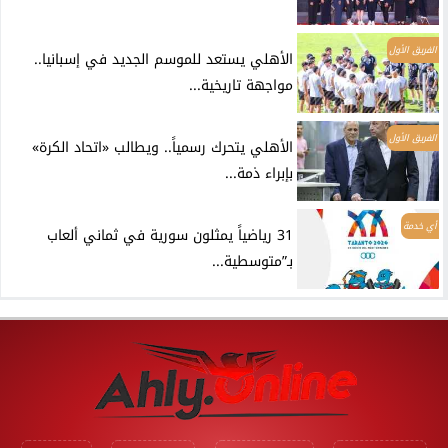
الفريق الأول
الأهلي يستعد للموسم الجديد في إسبانيا..
مواجهة تاريخية...
الفريق الأول
الأهلي يتحرك رسمياً.. ويطالب «اتحاد الكرة»
بإبراء ذمة...
أي خدمة
31 رياضياً يمثلون سورية في ثماني ألعاب
بـ”متوسطية...