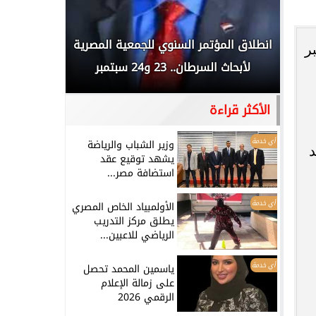
 المملكة
انطلاق المؤتمر السنوي للجمعية المصرية
الخطيب: 
ر
...
لأبحاث السرطان.. 23 و24 سبتمبر
تاريخي.. و
الأكثر قراءة
أي خدمة
وزير الشباب والرياضة
د
يشهد توقيع عقد
استضافة مصر...
أي خدمة
الأولمبياد الخاص المصري
يطلق مركز التدريب
الرياضي للاعبين...
أي خدمة
ياسمين المحمد تحصل
على زمالة الإعلام
الرقمي 2026