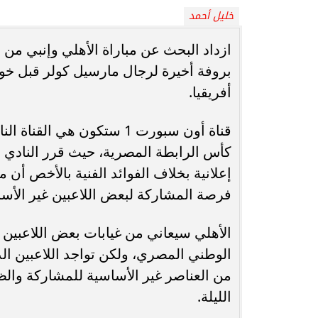
خليل أحمد
انغام تختار جدة محطة اولى لتدشين
مصر تكتب التاريخ.
ازداد البحث عن مباراة الأهلي وإنبي من 
البومها
بطولة Genuine Cup العالمية لكرة...
بروفة أخيرة لرجال مارسيل كولر قبل خو
أفريقيا.
قناة أون سبورت 1 ستكون هي
كأس الرابطة المصرية، حيث قرر النادي 
إعلانية بخلاف الفوائد الفنية بالأخص أن
فرصة المشاركة لبعض اللاعبين غير الأسا
الأهلي سيعاني من غيابات بعض اللاعبين 
الوطني المصري، ولكن تواجد اللاعبين الد
من العناصر غير الأساسية للمشاركة وال
الليلة.