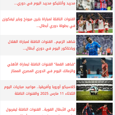
مدريد وأتلتيكو مدريد اليوم في دوري...
القنوات الناقلة لمباراة بايرن ميونخ وباير ليفكوزن
في بطولة دوري أبطال...
شاهد الزعيم.. القنوات الناقلة لمباراة الهلال
وباختاكور اليوم في دوري أبطال...
”شاهد القمة” القنوات الناقلة لبماراة الأهلي
والزمالك اليوم في الدوري المصري الممتاز
كلاسيكو أوروبا وأفريقيا.. مواعيد مباريات اليوم
الثلاثاء 11 مارس 2025 والقنوات الناقلة
ليالي الأبطال القوية.. القنوات الناقلة ليفربول