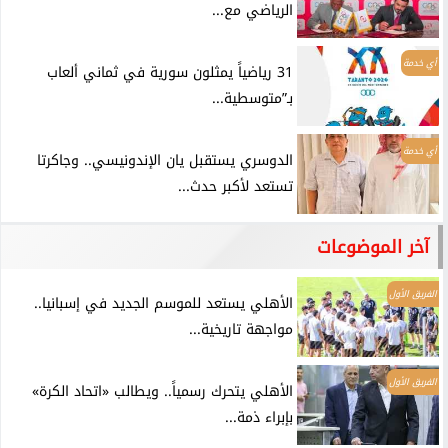
الرياضي مع...
أي خدمة
31 رياضياً يمثلون سورية في ثماني ألعاب
بـ”متوسطية...
أي خدمة
الدوسري يستقبل يان الإندونيسي.. وجاكرتا
تستعد لأكبر حدث...
آخر الموضوعات
الفريق الأول
الأهلي يستعد للموسم الجديد في إسبانيا..
مواجهة تاريخية...
الفريق الأول
الأهلي يتحرك رسمياً.. ويطالب «اتحاد الكرة»
بإبراء ذمة...