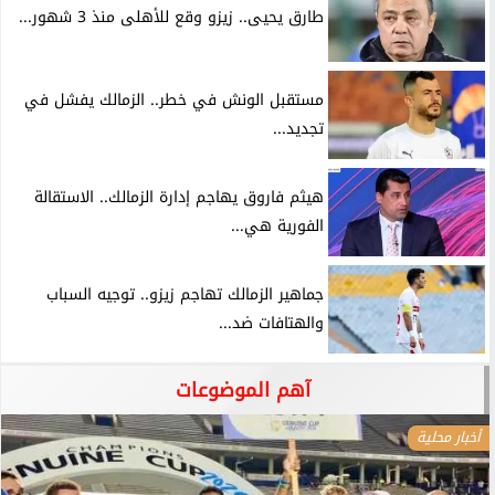
طارق يحيى.. زيزو وقع للأهلى منذ 3 شهور...
مستقبل الونش في خطر.. الزمالك يفشل في
تجديد...
هيثم فاروق يهاجم إدارة الزمالك.. الاستقالة
الفورية هي...
جماهير الزمالك تهاجم زيزو.. توجيه السباب
والهتافات ضد...
آهم الموضوعات
أخبار محلية