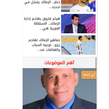
خطر.. الزمالك يفشل في
تجديد...
هيثم فاروق يهاجم إدارة
الزمالك.. الاستقالة
الفورية هي...
جماهير الزمالك تهاجم
زيزو.. توجيه السباب
والهتافات ضد...
آهم الموضوعات
أي خدمة