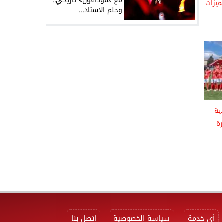
مع «فودافون» تاريخي..
ميزات
وحلم الاستاد...
ية
ة
أي خدمة
سياسة الخصوصية
اتصل بنا