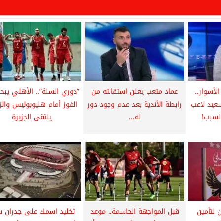
لأسوار..
عماد متعب يعلن استقالته من
”دوري السلة”.. الأهلي يبح
عيد لاعب
رابطة الأندية بعد عدم وجود دور
الفوز أمام هليوبوليس والز
لسبب!
له...
يلتقى الجزيرة
 لتأمين
قبل المواجهة الحاسمة.. موعد
تخليد اسمك على جدران س