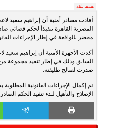
محمد علاء
انغام تختار جدة محطة اولى لتدشين
مصر تكتب التاريخ.
أفادت مصادر أمنية أن إبراهيم سعيد لاع
البومها
بطولة Genuine Cup العالمية لكرة...
المصرية القاهرة تنفيذاً لحكم قضائي صا
محضر بالواقعة في إطار الإجراءات القانون
أكدت الأجهزة الأمنية أن إبراهيم سعيد لا
السابق وذلك في إطار تنفيذ مجموعة من ال
صدرت لصالح طليقته.
تم إكمال الإجراءات القانونية المطلوبة 
الإصلاح والتأهيل لبدء تنفيذ الحكم الصاد