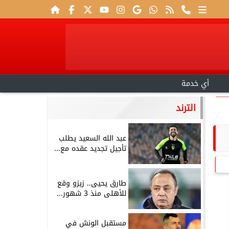
أي خدمة
الترند
عبد الله السعيد يطلب
تأجيل تجديد عقده مع...
طارق يحيى.. زيزو وقع
للأهلى منذ 3 شهور...
مستقبل الونش في