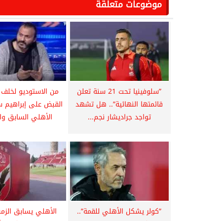
موضوعات متعلقة
”سلوفينيا تحت 21 سنة تعلن
من الاستوديو لخلف ا
قائمتها النهائية”.. هل تشهد
القبض على إبراهيم س
تواجد جراديشار نجم...
الأهلي السابق وا
”كولر يشكل الأهلي للقمة”..
الأهلي يسابق الزمن