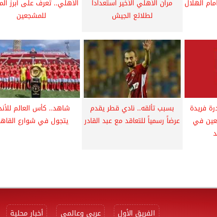
ام الهلال
مران الأهلي الأخير استعداداً
الأهلي.. تعرف على أبرز الم
لطلائع الجيش
للمشجعين
رة فريدة
بسبب تألقه.. نادي قطر يقدم
شاهد.. كأس العالم للأند
جعين في
عرضاً رسمياً للتعاقد مع عبد القادر
يتجول في شوارع القاهر
د
الفريق الأول
عربي وعالمي
أخبار محلية