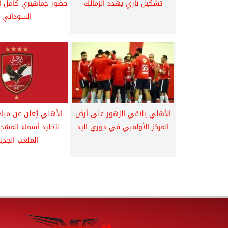
تشكيل ناري يهدد الزمالك
حضور جماهيري كامل أم
السوداني
الأهلي يلاقي الزهور على أرض
الأهلي يُعلن عن مباد
المركز الأولمبي في دوري اليد
لتخليد أسماء المش
الملعب الجدي