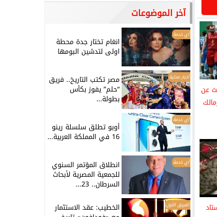
آخر الموضوعات
أي خدمة
انغام تختار جدة محطة
اولى لتدشين البومها
أخبار محلية
مصر تكتب التاريخ.. فريق
“حلم” يفوز بكأس
ث عن
بطولة...
مالك
أي خدمة
أوبو تطلق سلسلة رينو
16 في المملكة العربية...
أي خدمة
انطلاق المؤتمر السنوي
للجمعية المصرية لأبحاث
السرطان.. 23...
الفريق الأول
تاد
الخطيب: عقد الاستثمار