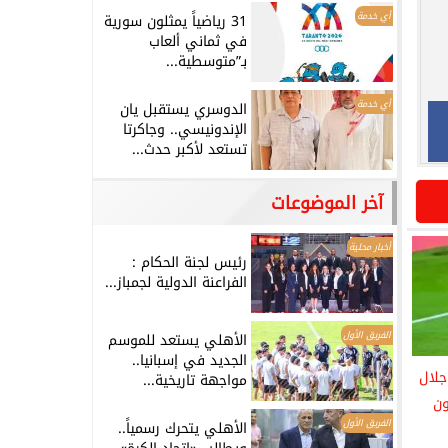
أي خدمة
31 رياضياً يمثلون سورية
في ثماني ألعاب
بـ”متوسطية...
أي خدمة
الدوسري يستقبل يان
الإندونيسي.. وجاكرتا
تستعد لأكبر حدث...
آخر الموضوعات
أخبار محلية
رئيس لجنة الحكام :
الفراعنة الدولية لجمباز...
الفريق الأول
الأهلي يستعد للموسم
الجديد في إسبانيا..
جلال
مواجهة تاريخية...
ون
الفريق الأول
الأهلي يتحرك رسمياً..