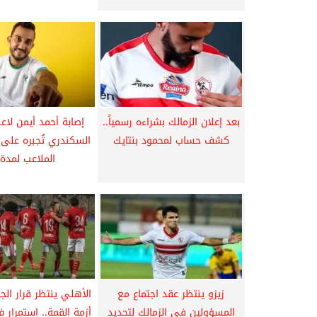
بعد إعلان الزمالك بشراءه رسمياً..
إصابة أحمد أيمن لاعب
كشف حساب لمحمود بنتايك
السكندري تُجبره على 
الملاعب لمدة..
زيزو ينتظر عقد اجتماع مع
الأهلي ينتظر قرار الج
المسؤولين في الزمالك لتحديد
أزمة القمة.. استمرار 