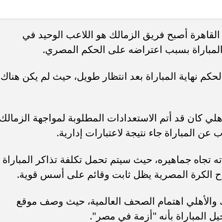
مياً.. ويطالب «اتحاد
مة الأندية من مستحقات
انغام تختار جدة محطة اولى لتدشي
اهرة أصبح فريق الزمالك هو اللاعب الوحيد في
لدولة...
البومها
المباراة بسبب اعتراضه على الحكم المصري.
لحكم نهاية المباراة بعد انتظار طويل، حيث لم يكن هناك
ي كان قد أتم الاستعدادات المطلوبة لمواجهة الزمالك
عن المباراة جاء نتيجة لاعتبارات إدارية.
ته تجاه جماهيره، حيث سيتم تحمل تكلفة تذاكر المباراة
اح الكرة المصرية يظل ثابت وقائم على أسس قوية.
ك والأهلي اهتمام الصحف العالمية، حيث وصف موقع
يل المباراة بأنه "أزمة في مصر".