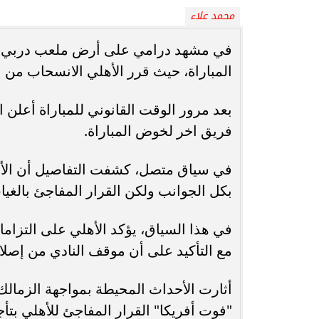
محمد علاء
الأهلي يستعد للموسم الجديد في إسبانيا..
الأهلي يتحرك رس
مواجهة تاريخية أمام برشلونة وملفات
الكرة» بإبراء ذ
في مشهد درامي على أرض ملعب دربي الق
ساخنة...
ا
المباراة، حيث قرر الأهلي الانسحاب من 
بعد مرور الوقت القانوني للمباراة أعلن ا
فريق اخر لخوض المباراة.
في سياق متصل، كشفت التفاصيل أن الأهل
بكل الجوانب ولكن القرار المفاجئ بالغياب 
في هذا السياق، يؤكد الأهلي على التزاما
مع التأكيد على أن موقف النادي من إصل
أثارت الأحداث المحيطة بمواجهة الزمال
"فوت أفريكا" القرار المفاجئ للأهلي بتأج