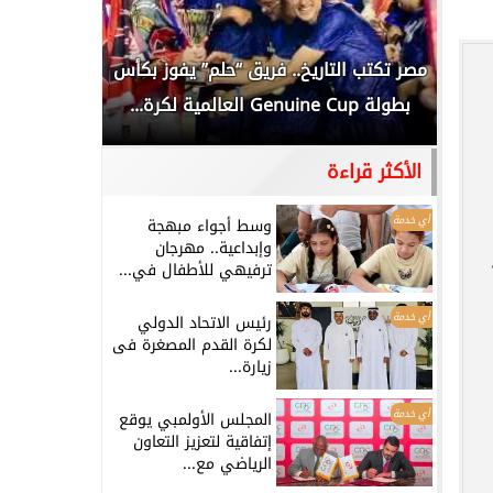
ن
مصر تكتب التاريخ.. فريق “حلم” يفوز بكأس
بطولة Genuine Cup العالمية لكرة...
العربية ال
الأكثر قراءة
أي خدمة
وسط أجواء مبهجة
وإبداعية.. مهرجان
ترفيهي للأطفال في...
أي خدمة
رئيس الاتحاد الدولي
لكرة القدم المصغرة فى
زيارة...
أي خدمة
المجلس الأولمبي يوقع
إتفاقية لتعزيز التعاون
الرياضي مع...