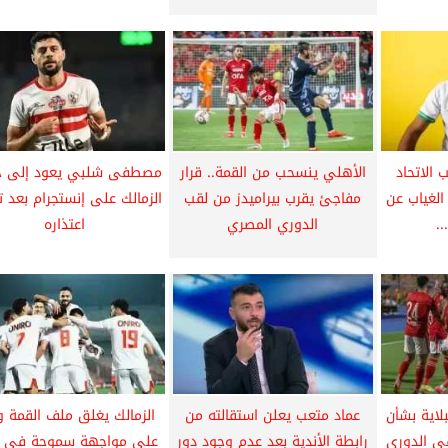
 الاتحاد
الأهلي ينسحب من القمة.. قرار
مصطفى شلبي يعود إلى 
الغياب عن
مفاجئ يقرب بيراميدز من لقب
الزمالك على إنستجرام بعد 
.
الدوري المصري
اعتذاره
بلاية بشأن
عماد متعب يعلن استقالته من
الزمالك يغلق ملف القمة و
في الدوري
رابطة الأندية بعد عدم وجود دور
على مواجهة سموحة في 