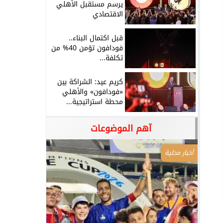
يرسم مستقبل الأهلي
الاقتصادي
قبل اكتمال البناء..
فودافون تؤمن 40% من
تكلفة...
كريم عيد: الشراكة بين
«فودافون» والأهلي
محطة استراتيجية...
آهم الموضوعات
أخبار محلية