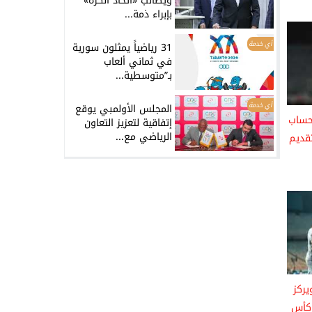
ويطالب «اتحاد الكرة»
بإبراء ذمة...
أي خدمة
31 رياضياً يمثلون سورية
في ثماني ألعاب
بـ”متوسطية...
أي خدمة
المجلس الأولمبي يوقع
حساب
إتفاقية لتعزيز التعاون
الرياضي مع...
تقديم
يركز
كأس