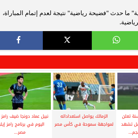
ة" ما حدث "فضيحة رياضية" نتيجة لعدم إتمام المباراة،
ياضية.
ينيا تحت 21 سنة تعلن
الزمالك يواصل استعداداته
نبيل عماد دونجا ضيف رامز 
 هل تشهد
لمواجهة سموحة في كأس مصر
اليوم في برنامج رامز إيل
جم...
مصر...