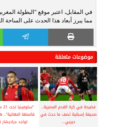
في المقابل، اعتبر موقع "البطولة المغربي
مما يبرز أبعاد هذا الحدث على الساحة الر
موضوعات متعلقة
فضيحة في كرة القدم المصرية..
”سلوف
صحيفة إسبانية تصف ما حدث في
قائمتها النهائية”..
ديربي...
تواجد جراديشار ن