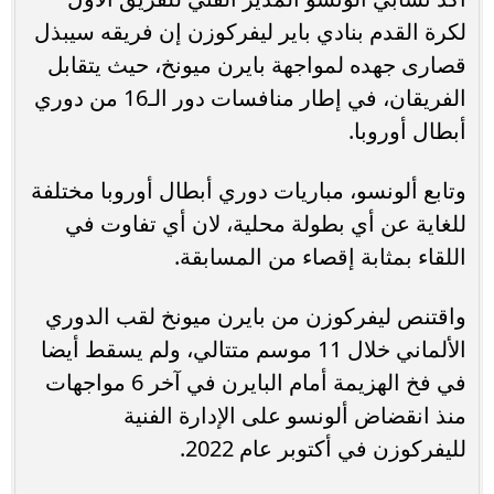
لكرة القدم بنادي باير ليفركوزن إن فريقه سيبذل
قصارى جهده لمواجهة بايرن ميونخ، حيث يتقابل
الفريقان، في إطار منافسات دور الـ16 من دوري
أبطال أوروبا.
وتابع ألونسو، مباريات دوري أبطال أوروبا مختلفة
للغاية عن أي بطولة محلية، لان أي تفاوت في
اللقاء بمثابة إقصاء من المسابقة.
واقتنص ليفركوزن من بايرن ميونخ لقب الدوري
الألماني خلال 11 موسم متتالي، ولم يسقط أيضا
في فخ الهزيمة أمام البايرن في آخر 6 مواجهات
منذ انقضاض ألونسو على الإدارة الفنية
لليفركوزن في أكتوبر عام 2022.