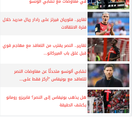
في مفاوضات مع تشابي ألونسو
تقارير.. فلوريان فيرتز على رادار ريال مدريد خلال
فترة الانتقالات
تقارير.. النصر يقترب من التعاقد مع مهاجم قوي
قبل غلق باب الميركاتو...
تشابي ألونسو متحدثًأ عن مفاوضات النصر
للتعاقد مع بونيفاس ”أركز فقط على...
هل يذهب بونيفاس إلى النصر؟ فابريزو رومانو
يكشف الحقيقة