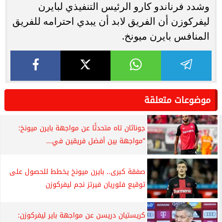
وشدد فرناندو كارو الرئيس التنفيذي لبايرن
ليفركوزن أن الفريق لابد أن يبدي احترامه للفريق
المنافس بايرن ميونخ.
موضوعات متعلقة
جوناثان تاه متحدثًا عن مواجهة بايرن ميونخ:
”مواجهة بين أفضل فريقين في...
صفقة كبرى.. بايرن ميونخ يخطط للحصول على
توقيع فلوريان فيرتز نجم ليفركوزن
كريستيان دريسن عن مواجهة باير ليفركوزن: