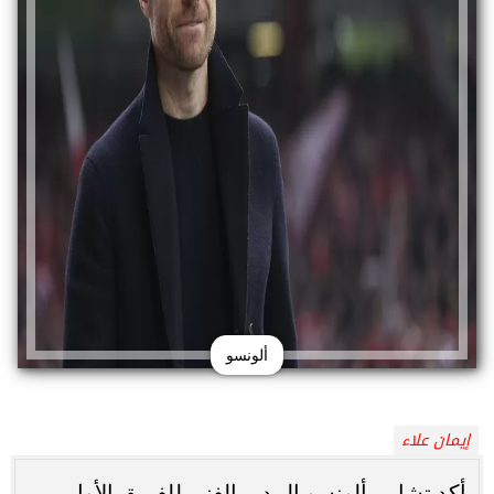
ألونسو
إيمان علاء
أكد تشابي ألونسو المدير الفني للفريق الأول