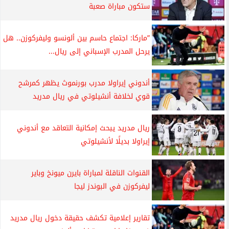
ستكون مباراة صعبة
”ماركا: اجتماع حاسم بين ألونسو وليفركوزن.. هل
يرحل المدرب الإسباني إلى ريال...
أندوني إيراولا مدرب بورنموث يظهر كمرشح
قوي لخلافة أنشيلوتي في ريال مدريد
ريال مدريد يبحث إمكانية التعاقد مع أندوني
إيراولا بديلًا لأنشيلوتي
القنوات الناقلة لمباراة بايرن ميونخ وباير
ليفركوزن في البوندز ليجا
تقارير إعلامية تكشف حقيقة دخول ريال مدريد