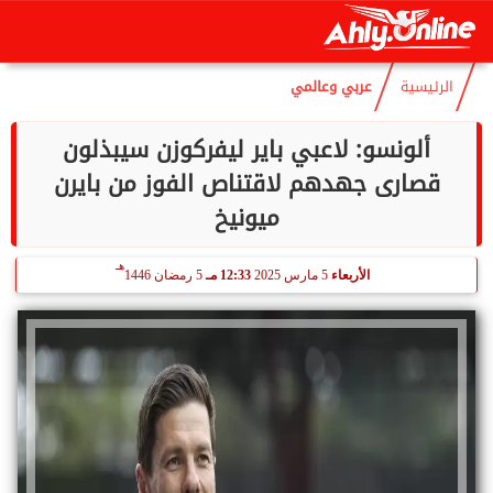
هـ
السبت
8 أغسطس 2026
07:04 مـ
23 صفر 1448
الرئيسية
عربي وعالمي
ألونسو: لاعبي باير ليفركوزن سيبذلون
قصارى جهدهم لاقتناص الفوز من بايرن
ميونيخ
هـ
الأربعاء
5 مارس 2025
12:33 مـ
5 رمضان 1446