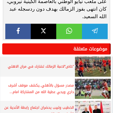
على ملعب نيايو الوطني بالعاصمة الكينية نيروبي،
كان انتهى بفوز الزمالك بهدف دون ردسجله عبد
الله السعيد.
موضوعات متعلقة
”خاص”لاعبة الزمالك تشارك في مران الاهلي
مصدر مسؤل بالأهلي..يكشف موقف أشرف
داري ويحي عطية الله من المشاركة امام...
الخطيب ولبيب يحضران اجتماع رابطة الأندية عن