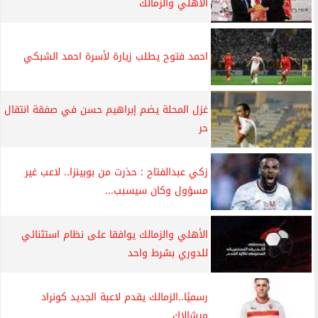
الأهلي والزمالك
احمد فتوح يطلب زيارة لأسرة احمد الشبكي
غزل المحلة يضم إبراهيم حسن في صفقة انتقال
حر
زكي عبدالفتاح : حذرت من بوبينزا.. لاعب غير
مسؤول وكان سيسبب...
الأهلي والزمالك يوافقا على نظام استثنائي
للدوري بشرط واحد
رسميًا..الزمالك يقدم لاعبة الجديد كونراد
ميشالاك