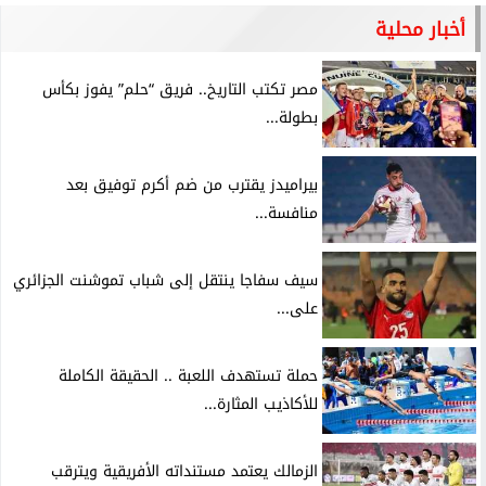
أخبار محلية
مصر تكتب التاريخ.. فريق “حلم” يفوز بكأس
بطولة...
بيراميدز يقترب من ضم أكرم توفيق بعد
منافسة...
سيف سفاجا ينتقل إلى شباب تموشنت الجزائري
على...
حملة تستهدف اللعبة .. الحقيقة الكاملة
للأكاذيب المثارة...
الزمالك يعتمد مستنداته الأفريقية ويترقب